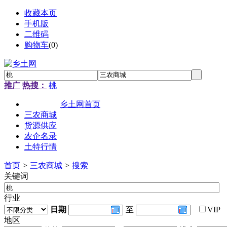
收藏本页
手机版
二维码
购物车
(
0
)
推广
热搜：
桃
乡土网首页
三农商城
货源供应
农企名录
土特行情
首页
>
三农商城
>
搜索
关键词
行业
日期
至
VIP
地区