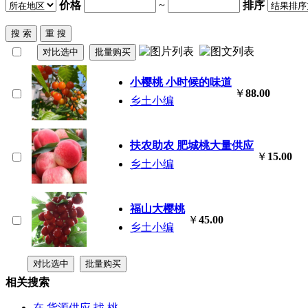
价格
~
排序
小樱
桃
小时候的味道
￥
88.00
乡土小编
扶农助农 肥城
桃
大量供应
￥
15.00
乡土小编
福山大樱
桃
￥
45.00
乡土小编
相关搜索
在
货源供应
找 桃